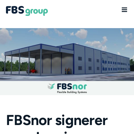
Skip
to
content
FBSnor signerer