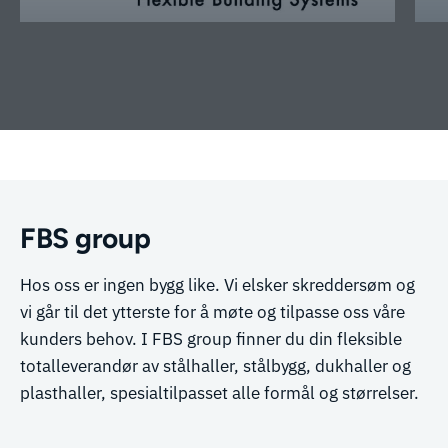
Lagerseksjonsbygg for JK
Lager AS – FBSnor leverte
komplett bygg i Hole
r
Se prosjekt
FBS group
Hos oss er ingen bygg like. Vi elsker skreddersøm og
vi går til det ytterste for å møte og tilpasse oss våre
kunders behov. I FBS group finner du din fleksible
totalleverandør av stålhaller, stålbygg, dukhaller og
plasthaller, spesialtilpasset alle formål og størrelser.